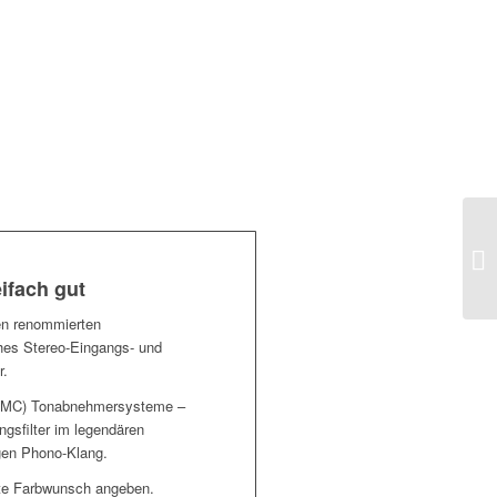
ifach gut
en renommierten
es Stereo-Eingangs- und
r.
 (MC) Tonabnehmersysteme –
gsfilter im legendären
igen Phono-Klang.
 bite Farbwunsch angeben.