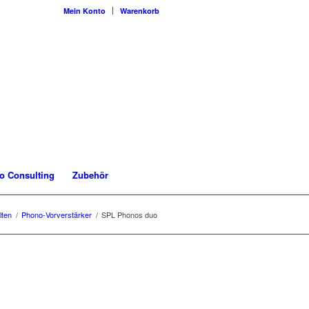
Mein Konto
Warenkorb
o Consulting
Zubehör
lten
/
Phono-Vorverstärker
/
SPL Phonos duo