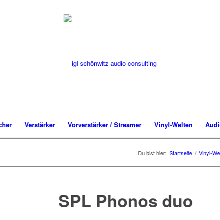
cher
Verstärker
Vorverstärker / Streamer
Vinyl-Welten
Audi
Du bist hier:
Startseite
/
Vinyl-We
SPL Phonos duo