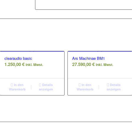
clearaudio basic
Ars Machinae BM1
1.250,00
€
27.590,00
€
inkl. Mwst.
inkl. Mwst.
In den
Details
In den
Details
Warenkorb
anzeigen
Warenkorb
anzeigen