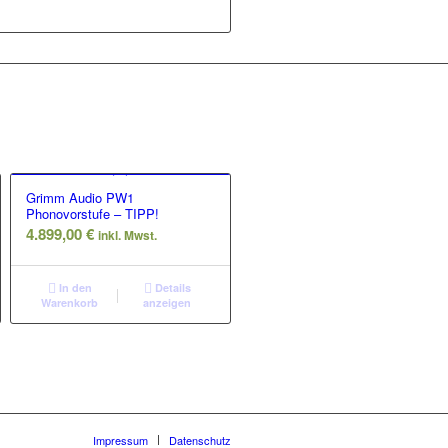
Grimm Audio PW1
Phonovorstufe – TIPP!
4.899,00
€
inkl. Mwst.
In den
Details
Warenkorb
anzeigen
Impressum
Datenschutz