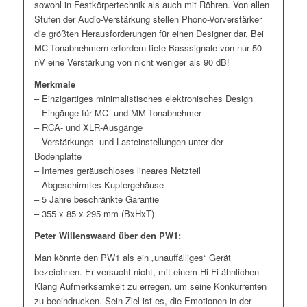
sowohl in Festkörpertechnik als auch mit Röhren. Von allen
Stufen der Audio-Verstärkung stellen Phono-Vorverstärker
die größten Herausforderungen für einen Designer dar. Bei
MC-Tonabnehmern erfordern tiefe Basssignale von nur 50
nV eine Verstärkung von nicht weniger als 90 dB!
Merkmale
– Einzigartiges minimalistisches elektronisches Design
– Eingänge für MC- und MM-Tonabnehmer
– RCA- und XLR-Ausgänge
– Verstärkungs- und Lasteinstellungen unter der
Bodenplatte
– Internes geräuschloses lineares Netzteil
– Abgeschirmtes Kupfergehäuse
– 5 Jahre beschränkte Garantie
– 355 x 85 x 295 mm (BxHxT)
Peter Willenswaard über den PW1:
Man könnte den PW1 als ein „unauffälliges“ Gerät
bezeichnen. Er versucht nicht, mit einem Hi-Fi-ähnlichen
Klang Aufmerksamkeit zu erregen, um seine Konkurrenten
zu beeindrucken. Sein Ziel ist es, die Emotionen in der