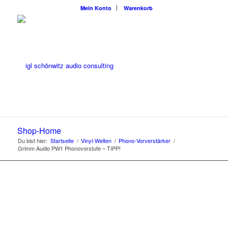
Mein Konto
Warenkorb
Shop-Home
Du bist hier:
Startseite
/
Vinyl-Welten
/
Phono-Vorverstärker
/
Grimm Audio PW1 Phonovorstufe – TIPP!