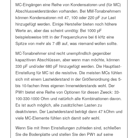
MC-Eingängen eine Reihe von Kondensatoren und (für MC)
Abschlusswiderständen vorhanden. Bei MM-Tonabnehmern
können Kondensatoren mit 47, 100 oder 220 pF zur Last
hinzugefügt werden. Einige Hersteller bieten noch höhere
Werte an, aber das scheint unnötig: Bei 1000 pF
beispielsweise tritt in der Frequenzkurve bei 6 kHz eine
Spitze von mehr als 7 dB auf, was niemand wollen sollte.
MC-Tonabnehmer sind recht unempfindlich gegenüber
kapazitiven Abschlüssen, aber wenn man möchte, können
330 pF und/oder 680 pF hinzugefügt werden. Die Hauptlast-
Einstellung für MC ist die resistive. Die meisten MCs fühlen
sich mit einem Lastwiderstand in der Größenordnung des 5-
bis 10-fachen ihres eigenen Innenwiderstands wohl. Der
PW1 bietet eine Reihe von Optionen für diesen Zweck: 33-
100-330-1000 Ohm und natürlich alle Kombinationen davon.
Es ist auch möglich, alle zusätzlichen Lasten zu
deaktivieren. Der Lastwiderstand beträgt dann 47 kOhm und
viele MC-Elemente fühlen sich damit sehr wohl.
Wenn Sie mit Ihren Einstellungen zufrieden sind, schließen
Sie die Bodenplatte und stellen Sie den PW1 auf seine