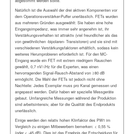
abgestimmt werden sollte.
Natürlich ist die Auswahl der drei aktiven Komponenten vor
dem Operationsverstärker-Puffer unerlässlich. FETs wurden
aus mehreren Gründen ausgewählt: Sie haben eine hohe
Eingangsimpedanz, was immer sehr angenehm ist, ihr
Verstärkungsverhalten ist attraktiv (viel freundlicher als das
von gewöhnlichen -bipolaren- Transistoren) und sie sind mit
verschiedenen Verstärkungsfaktoren erhältlich, sodass kein
weiteres Herumprobieren erforderlich ist. Für den MC-
Eingang wurde ein FET mit extrem niedrigem Rauschen
gewählt, 0,7 nV/√Hz für die Experten, was einen
hervorragenden Signal-Rausch-Abstand von ≥80 dB
ermöglicht. Die Wahl der FETs ist jedoch nicht ohne
Nachteile: Jedes Exemplar muss pro Kanal gemessen und
angepasst werden. Dafür haben wir spezielle Messgeräte
gebaut. Umfangreiche Messungen während der Produktion
sind arbeitsintensiv, aber für die Qualität des Endprodukts
unerlässlich.
Einige werden den relativ hohen Klirrfaktor des PW1 im
Vergleich zu einigen Mitbewerbern bemerken: < 0,55 %
(oder < -45 dB). Dies ist das Ergebnis der Entscheidung für