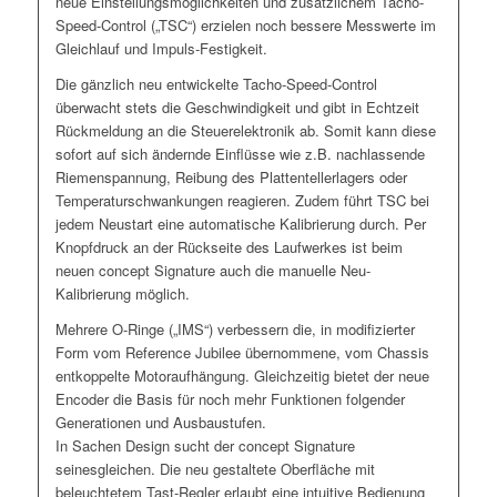
neue Einstellungsmöglichkeiten und zusätzlichem Tacho-
Speed-Control („TSC“) erzielen noch bessere Messwerte im
Gleichlauf und Impuls-Festigkeit.
Die gänzlich neu entwickelte Tacho-Speed-Control
überwacht stets die Geschwindigkeit und gibt in Echtzeit
Rückmeldung an die Steuerelektronik ab. Somit kann diese
sofort auf sich ändernde Einflüsse wie z.B. nachlassende
Riemenspannung, Reibung des Plattentellerlagers oder
Temperaturschwankungen reagieren. Zudem führt TSC bei
jedem Neustart eine automatische Kalibrierung durch. Per
Knopfdruck an der Rückseite des Laufwerkes ist beim
neuen concept Signature auch die manuelle Neu-
Kalibrierung möglich.
Mehrere O-Ringe („IMS“) verbessern die, in modifizierter
Form vom Reference Jubilee übernommene, vom Chassis
entkoppelte Motoraufhängung. Gleichzeitig bietet der neue
Encoder die Basis für noch mehr Funktionen folgender
Generationen und Ausbaustufen.
In Sachen Design sucht der concept Signature
seinesgleichen. Die neu gestaltete Oberfläche mit
beleuchtetem Tast-Regler erlaubt eine intuitive Bedienung