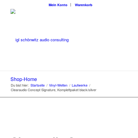
Mein Konto
Warenkorb
Shop-Home
Du bist hier:
Startseite
/
Vinyl-Welten
/
Laufwerke
/
Clearaudio Concept Signature, Komplettpaket black/silver