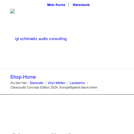
Mein Konto
Warenkorb
Shop-Home
Du bist hier:
Startseite
/
Vinyl-Welten
/
Laufwerke
/
Clearaudio Concept Edition 2024, Komplettpaket black/silver