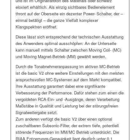
und ist im Originalfarbton des Materials oder schwarz
eloxiert erhältlich. Als einzig sichtbares Bedienelement
thront auf der Oberseite ein dezenter Power- Schalter, der –
einmal betätigt – die ganze Vielfalt komplexer
Klangspektren eröffnet.
Diese lässt sich entsprechend der technischen Ausstattung
des Anwenders optimal ausschöpfen: An der Unterseite
kann manuell mittels Schalter zwischen Moving Coil- (MC)
und Moving Magnet-Betrieb (MM) gewählt werden.
Durch die Tonabnehmeranpassung im aktiven MC-Betrieb
ist die basic V2 ohne weitere Einstellungen mit den meisten
anspruchsvollen MC-Systemen auf dem Markt kompatibel.
Ihre Ausstattung garantiert dabei eine signifikante
Verbesserung der Performance. Dafür stehen zum einen die
vergoldeten RCA-Ein- und -Ausgänge, deren Verarbeitung
Maßstäbe in Qualität und Leistung bei der störungsfreien
Signalweitergabe setzt.
Zum anderen verfügt die basic V2 über einen optional
zuschaltbaren Subsonic-Filter, der extrem tiefe, potentiell
störende Frequenzen im MM/MC Betrieb unterdrückt. Die
RIAA Entzerrungs-Genauigkeit liegt deutlich unter 0,1