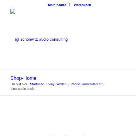
Mein Konto
Warenkorb
Shop-Home
Du bist hier:
Startseite
/
Vinyl-Welten
/
Phono-Vorverstärker
/
clearaudio basic