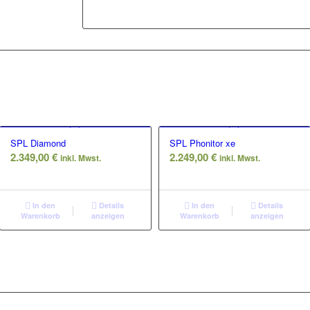
SPL Diamond
SPL Phonitor xe
2.349,00
€
2.249,00
€
inkl. Mwst.
inkl. Mwst.
In den
Details
In den
Details
Warenkorb
anzeigen
Warenkorb
anzeigen